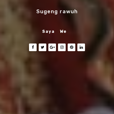
Sugeng rawuh
Saya
Desi
|